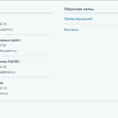
Обратная связь
Приём обращений
9-70
.perm.ru
Контакты
ворных работ:
7-67
eo.perm.ru
ьника ПЦГМС:
4-42
w@mail.ru
ов:
2-13
rm.ru