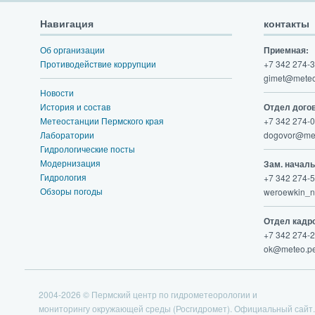
Навигация
контакты
Об организации
Приемная:
Противодействие коррупции
+7 342 274-3
gimet@meteo
Новости
История и состав
Отдел дого
Метеостанции Пермского края
+7 342 274-0
Лаборатории
dogovor@met
Гидрологические посты
Модернизация
Зам. начал
Гидрология
+7 342 274-5
Обзоры погоды
weroewkin_n
Отдел кадр
+7 342 274-2
ok@meteo.pe
2004-2026 © Пермский центр по гидрометеорологии и
мониторингу окружающей среды (Росгидромет). Официальный сайт.