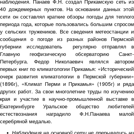
наблюдения. Панаев Ф.Н. создал Прикамскую сеть из
40 дождемерных пунктов. На основании данных этой
сети он составлял краткие обзоры погоды для теплого
периода года, которые пользовались большим спросом
у сельских тружеников. Все сведения метеостанции и
сообщения о погоде из разных районов Пермской
губернии исследователь регулярно отправлял в
Главную геофизическую обсерваторию Санкт-
Петербурга. Федор Николаевич являлся автором
первых книг по климатологии Прикамья: «Исторический
очерк развития климатологии в Пермской губернии»
(1896г), «Климат Перми и Прикамья» (1905г) и ряда
других работ. За свои многолетние труды по изучению
края и участие в научно-промышленной выставке в
Екатеринбурге Уральское общество любителей
естествознания наградило Ф.Н.Панаева малой
серебряной медалью.
Наблюдения на основной сети не прерывались ни