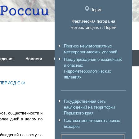
Пермь
Фактическая погода на
метеостанциях г. Перми
Прогноз неблагоприятных
метеорологических условий
ждения
Новости
Об организации
Предупреждения о важнейших
и опасных
гидрометеорологических
явлениях
ПЕРИОД С 31
Государственная сеть
наблюдений на территории
Пермского края
нов, общественности и
олее дней в целом по
Система мониторинга лесных
пожаров
блюдений на посту за