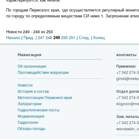
По городам Пермского края, где осуществляется регулярный монито
по городу по определяемым веществам СИ ниже 1. Загрязнение атмо
Новости 249 - 249 из 253
Начало
|
Пред.
|
247
248
249
250
251
|
След.
|
Конец
Навигация
контакты
Об организации
Приемная:
Противодействие коррупции
+7 342 274-3
gimet@meteo
Новости
История и состав
Отдел дого
Метеостанции Пермского края
+7 342 274-0
Лаборатории
dogovor@met
Гидрологические посты
Модернизация
Зам. начал
Гидрология
+7 342 274-5
Обзоры погоды
weroewkin_n