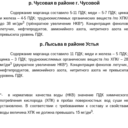
р. Чусовая в районе г. Чусовой
Содержание марганца составило 5-11 ПДК; меди – 5-7 ПДК; цинка
и железа – 4-5 ПДК; трудноокисляемых органических веществ /по ХПК/
3
до 38 мг/дм
(трёхкратное увеличение НКВ*). Концентрация феноло
летучих, нефтепродуктов, аммонийного азота, нитритного азота не
превысила уровень ПДК.
р. Лысьва в районе Устья
Содержание марганца составило 11 ПДК; меди и железа – 5 ПДК;
цинка – 3 ПДК; трудноокисляемых органических веществ /по ХПК/ – 28
3
мг/дм
(двукратное увеличение НКВ*).
Концентрация фенолов летучих
нефтепродуктов, аммонийного азота, нитритного азота не превысила
уровень ПДК.
*- в нормативах качества воды (НКВ) значение ПДК химического
потребления кислорода (ХПК) в пробах поверхностных вод суши не
установлено. В соответствии с требованиями к составу и свойствам
3
воды величина ХПК не должна превышать 15 мг/дм
.