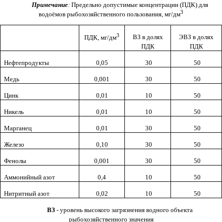
Примечание
:
Предельно допустимые концентрации (ПДК) для
3
водоёмов рыбохозяйственного
пользования, мг/дм
3
ВЗ в долях
ЭВЗ в долях
ПДК, мг/дм
ПДК
ПДК
Нефтепродукты
0,05
30
50
Медь
0,001
30
50
Цинк
0,01
10
50
Никель
0,01
10
50
Марганец
0,01
30
50
Железо
0,10
30
50
Фенолы
0,001
30
50
Аммонийный азот
0,4
10
50
Нитритный азот
0,02
10
50
ВЗ
- уровень высокого загрязнения водного объекта
рыбохозяйственного значения