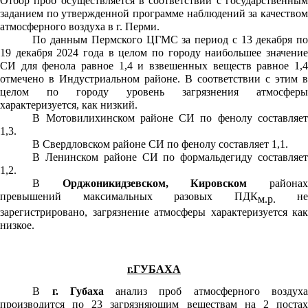
Отбор проб осуществляется в соответствии с государственным
заданием по утвержденной программе наблюдений за качеством
атмосферного воздуха в г. Перми.
По данным Пермского ЦГМС за период с 13 декабря по
19 декабря 2024 года в целом по городу наибольшее значение
СИ для фенола равное 1,4 и взвешенных веществ равное 1,4
отмечено в Индустриальном районе. В соответствии с этим в
целом по городу уровень загрязнения атмосферы
характеризуется, как низкий.
В Мотовилихинском районе СИ по фенолу составляет
1,3.
В Свердловском районе СИ по фенолу составляет 1,1.
В Ленинском районе СИ по формальдегиду составляет
1,2.
В
Орджоникидзевском, Кировском
районах
превышений максимальных разовых ПДК
не
м.р.
зарегистрировано, загрязнение атмосферы характеризуется как
низкое.
г.ГУБАХА
В
г. Губаха
анализ проб атмосферного воздух
производится по 23 загрязняющим веществам на 2 постах