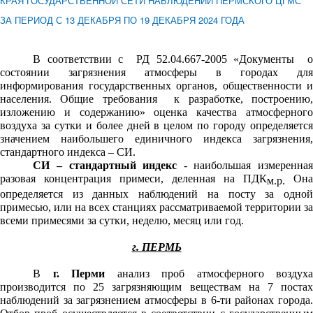
КРАЯ ГОСУДАРСТВЕННОЙ СЕТИ НАБЛЮДЕНИЙ ПЕРМСКОГО ЦГМС
ЗА ПЕРИОД С 13 ДЕКАБРЯ ПО 19 ДЕКАБРЯ 2024 ГОДА
В соответствии с РД 52.04.667-2005 «Документы о
состоянии загрязнения атмосферы в городах для
информирования государственных органов, общественности и
населения. Общие требования к разработке, построению,
изложению и содержанию» оценка качества атмосферного
воздуха за сутки и более дней в целом по городу определяется
значением наибольшего единичного индекса загрязнения,
стандартного индекса – СИ.
СИ – стандартный индекс
- наибольшая измеренна
разовая концентрация примеси, деленная на ПДК
Она
м.р.
определяется из данных наблюдений на посту за одной
примесью, или на всех станциях рассматриваемой территории за
всеми примесями за сутки, неделю, месяц или год.
г. ПЕРМЬ
В
г. Перми
анализ проб атмосферного воздух
производится по 25 загрязняющим веществам на 7 постах
наблюдений за загрязнением атмосферы в 6-ти районах города.