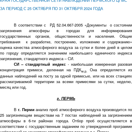
КРАЯ ГОСУДАРСТВЕННОЙ СЕТИ НАБЛЮДЕНИЙ ПЕРМСКОГО ЦГМС
ЗА ПЕРИОД С 25 ОКТЯБРЯ ПО 31 ОКТЯБРЯ 2024 ГОДА
В соответствии с РД 52.04.667-2005 «Документы о состоянии
загрязнения атмосферы в городах для информирования
государственных органов, общественности и населения. Общие
требования к разработке, построению, изложению и содержанию»
оценка качества атмосферного воздуха за сутки и более дней в целом
по городу определяется значением наибольшего единичного индекса
загрязнения, стандартного индекса – СИ.
СИ – стандартный индекс
- наибольшая измеренная разова
концентрация примеси, деленная на ПДК
Она определяется и
м.р.
данных наблюдений на посту за одной примесью, или на всех станциях
рассматриваемой территории за всеми примесями за сутки, неделю,
месяц или год.
г. ПЕРМЬ
В
г. Перми
анализ проб атмосферного воздуха производится п
25 загрязняющим веществам на 7 постах наблюдений за загрязнением
атмосферы в 6-ти районах города. Отбор проб осуществляется в
соответствии с государственным заданием по утвержденной программе
наблюдений за качеством атмосферного воздуха в г. Перми.