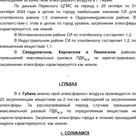
По данным Пермского ЦГМС за период с 25 октября по 31
октября 2024 года
в целом по городу наибольшее значение СИ дл
этилбензола равное 1,3 отмечено в Орджоникидзевском районе. В
соответствии с этим в целом по город уровень загрязнения атмосферы
характеризуется, как низкий.
В Мотовилихинском районе СИ по этилбензолу составляет 1,2.
В Индустриальном районе СИ по этилбензолу составляет 1,2, по
взвешенным веществам 1,1.
В
Свердловском, Кировском и Ленинском
районах
превышений максимальных разовых ПДК
не зарегистрировано
м.р.
загрязнение атмосферы характеризуется как низкое.
г.ГУБАХА
В
г. Губаха
анализ проб атмосферного воздуха производится п
23 загрязняющим веществам на 2 постах наблюдений за загрязнением
атмосферы.
За рассматриваемый период случаев превышени
максимальной разовой ПДК
по определяемым веществам не
м.р
зарегистрировано. Загрязнение атмосферы города в течение прошедшей
недели характеризуется, как низкое.
г. СОЛИКАМСК