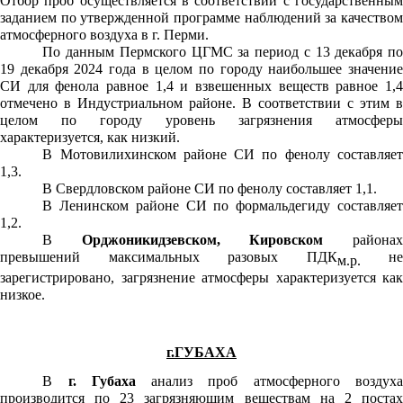
Отбор проб осуществляется в соответствии с государственным
заданием по утвержденной программе наблюдений за качеством
атмосферного воздуха в г. Перми.
По данным Пермского ЦГМС за период с 13 декабря по
19 декабря 2024 года в целом по городу наибольшее значение
СИ для фенола равное 1,4 и взвешенных веществ равное 1,4
отмечено в Индустриальном районе. В соответствии с этим в
целом по городу уровень загрязнения атмосферы
характеризуется, как низкий.
В Мотовилихинском районе СИ по фенолу составляет
1,3.
В Свердловском районе СИ по фенолу составляет 1,1.
В Ленинском районе СИ по формальдегиду составляет
1,2.
В
Орджоникидзевском, Кировском
районах
превышений максимальных разовых ПДК
не
м.р.
зарегистрировано, загрязнение атмосферы характеризуется как
низкое.
г.ГУБАХА
В
г. Губаха
анализ проб атмосферного воздух
производится по 23 загрязняющим веществам на 2 постах