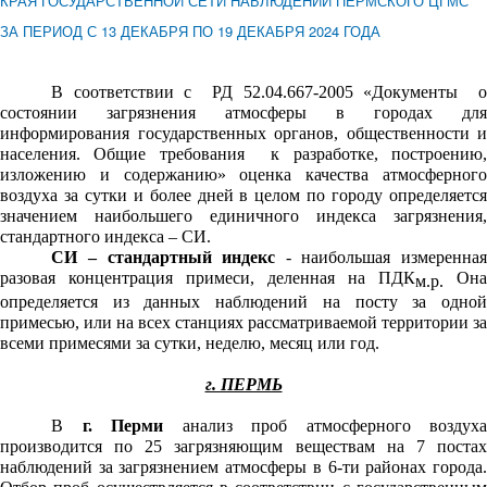
КРАЯ ГОСУДАРСТВЕННОЙ СЕТИ НАБЛЮДЕНИЙ ПЕРМСКОГО ЦГМС
ЗА ПЕРИОД С 13 ДЕКАБРЯ ПО 19 ДЕКАБРЯ 2024 ГОДА
В соответствии с РД 52.04.667-2005 «Документы о
состоянии загрязнения атмосферы в городах для
информирования государственных органов, общественности и
населения. Общие требования к разработке, построению,
изложению и содержанию» оценка качества атмосферного
воздуха за сутки и более дней в целом по городу определяется
значением наибольшего единичного индекса загрязнения,
стандартного индекса – СИ.
СИ – стандартный индекс
- наибольшая измеренна
разовая концентрация примеси, деленная на ПДК
Она
м.р.
определяется из данных наблюдений на посту за одной
примесью, или на всех станциях рассматриваемой территории за
всеми примесями за сутки, неделю, месяц или год.
г. ПЕРМЬ
В
г. Перми
анализ проб атмосферного воздух
производится по 25 загрязняющим веществам на 7 постах
наблюдений за загрязнением атмосферы в 6-ти районах города.