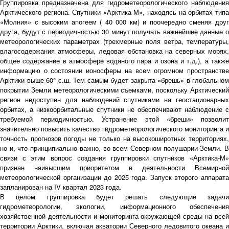
Группировка предназначена для гидрометеорологического наблюдения
Арктического региона. Спутники «Арктика-М», находясь на орбитах типа
«Молния» с высоким апогеем ( 40 000 км) и поочередно сменяя друг
друга, будут с периодичностью 30 минут получать важнейшие данные о
метеорологических параметрах (трехмерные поля ветра, температуры,
влагосодержания атмосферы, ледовая обстановка на северных морях,
общее содержание в атмосфере водяного пара и озона и т.д.), а также
информацию о состоянии ионосферы на всем огромном пространстве
Арктики выше 60° с.ш. Тем самым будет закрыта «брешь» в глобальном
покрытии Земли метеорологическими съемками, поскольку Арктический
регион недоступен для наблюдений спутниками на геостационарных
орбитах, а низкоорбитальные спутники не обеспечивают наблюдение с
требуемой периодичностью. Устранение этой «бреши» позволит
значительно повысить качество гидрометеорологического мониторинга и
точность прогнозов погоды не только на высокоширотных территориях,
но и, что принципиально важно, во всем Северном полушарии Земли. В
связи с этим вопрос создания группировки спутников «Арктика-М»
признан наивысшим приоритетом в деятельности Всемирной
метеорологической организации до 2025 года. Запуск второго аппарата
запланирован на IV квартал 2023 года.
В целом группировка будет решать следующие задачи
гидрометеорологии, экологии, информационного обеспечения
хозяйственной деятельности и мониторинга окружающей среды на всей
территории Арктики, включая акватории Северного ледовитого океана и