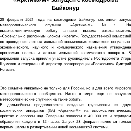
Байконур
28 февраля 2021 года на космодроме Байконур состоялся запуск
метеорологического спутника «Арктика-М» №1. На
высокоэллиптическую орбиту аппарат вывела ракета-носитель
«Союз-2.1б» с разгонным блоком «Фрегат». Государственной комиссией
по проведению летных испытаний космических комплексов социально-
экономического, научного и коммерческого назначения утверждена
программа полета и летных испытаний космического аппарата. В
церемонии запуска приняли участие руководитель Росгидромета Игорь
Шумаков и генеральный директор госкорпорации «Роскосмос» Дмитрий
Рогозин.
Это событие уникально не только для России, но и для всего мирового
метеорологического сообщества. Никто в мире еще не запускал
метеорологические спутники на такие орбиты.
В дальнейшем предполагается создание группировки из двух
космических аппаратов (КА) «Арктика-М» на высокоэллиптических
орбитах с апогеем над Северным полюсом в 40 000 км и периодом
обращения каждого в 12 часов. Запуск 28 февраля является только
первым шагом в развертывании новой космической системы.