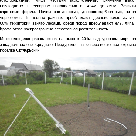
наблюдается в северном направлении от 424м до 260м. Развиты
карстовые формы. Почвы светлосерые, дерново-карбонатные, пятна
черноземов. В лесных районах преобладают дерново-подзолистые.
60% территории занято лесами, среди пород преобладают ель, липа.
Кроме этого распространена лесостепная растительность.
Метеоплощадка расположена на высоте 334м над уровнем моря на
западном склоне Среднего Предуралья на северо-восточной окраине
поселка Октябрьский.