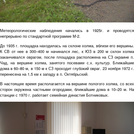
Метеорологические наблюдения начались в 1925г. и проводятся
непрерывно по стандартной программе М-2.
До 1935 г. площадка находилась на склоне холма, вблизи его вершины.
К СВ от нее в 300–400 м начинался лес, к ЮЗ в 200 м склон холма
заканчивался оврагом, после площадка расположена на СЗ окраине п.
Чад, на вершине холма, занятого посевами с.х. культур. Ближайшие
дома в 60–80 м, в 150 м к СЗ проходит глубокий овраг. 23 ноября 1972 г.
перенесена на 1,5 км к западу в п. Октябрьский.
В настоящее время располагается на вершине пологого холма, со всех
сторон окружена частными огородами, ближайшие дома в 10–20 м. На
станции с 1970 г. работает семейная династия Ботниковых.