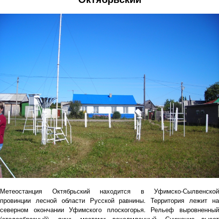
Метеостанция Октябрьский находится в Уфимско-Сылвенской
провинции лесной области Русской равнины. Территория лежит на
северном окончании Уфимского плоскогорья. Рельеф выровненный
(столообразный), лишь местами всхолмленный. Снижение высот